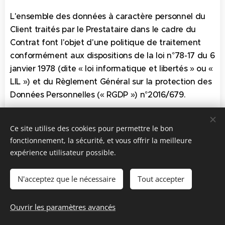
L'ensemble des données à caractère personnel du
Client traités par le Prestataire dans le cadre du
Contrat font l'objet d'une politique de traitement
conformément aux dispositions de la loi n°78-17 du 6
janvier 1978 (dite « loi informatique et libertés » ou «
LIL ») et du Règlement Général sur la protection des
Données Personnelles (« RGDP ») n°2016/679.
Le Client reconnait avoir pris connaissance de cette
Ce site utilise des cookies pour permettre le bon
politique de traitement des données à caractère
fonctionnement, la sécurité, et vous offrir la meilleure
personnel au plus tard lors de la conclusion du
expérience utilisateur possible.
présent Contrat et en accepter les termes sans
réserve.
N'acceptez que le nécessaire
Tout accepter
En naviguant sur le site https://www.claude-crosa-
four-naturopathe.fr, l'utilisateur accepte également
Ouvrir les paramètres avancés
l'installation de cookies éventuelle sur son